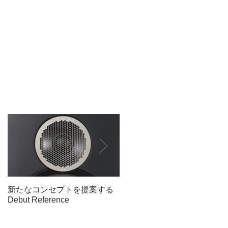
台
の
コ
品
新たなコンセプトを提案する
キャロットワン史上 最強の
Debut Reference
エルネストーロを120台限定
（日本国内）生産