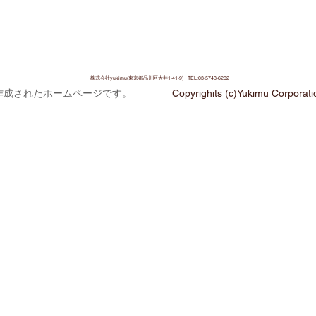
株式会社yukimu(東京都品川区大井1-41-9) TEL:03-5743-6202
作成されたホームページです。
Copyrighits (c)Yukimu Corporatio