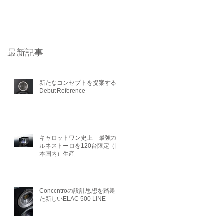
最新記事
新たなコンセプトを提案する
Debut Reference
キャロットワン史上 最強のエ
ルネストーロを120台限定（日
本国内）生産
Concentroの設計思想を踏襲し
た新しいELAC 500 LINE