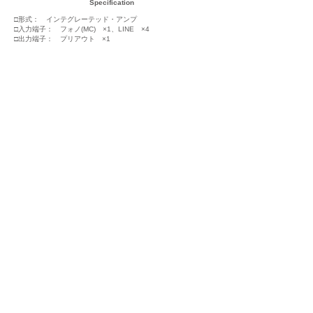
Specification
□形式： インテグレーテッド・アンプ
□入力端子： フォノ(MC) ×1、LINE ×4
□出力端子： プリアウト ×1
□出力： 70W+70W (8Ω)
□入力感度： LINE最大0.55V (Gaincontrol on max)
Phono MC: 0.5mV (Gaincontrol on max)
□周波数特性： 20-100kHz
□全高調波歪： 0.1%以下
□サイズ： W430×H101×D330mm
□重量: 13kg
□価格：
\1,760,000（税込）
□発売予定：
2022/03
HOME
株式会社yukimu(東京都品川区大井1-41-9) TEL:
03-5743-
6202
Copyrighits (c)Yukimu Corporation.Ltd, All
Righits Reserved.