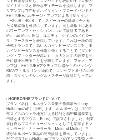
ッド技術を採用し、コンパクトな設計の中で音楽の
ダイナミクスと豊かなディテールを提供します。プ
リアンプは存在せずハイゲイン・ブロードバンドの
FET-TUBEボルテージ・アンプによる可変ゲイン
（+26dB～40dB）で、スピーカーの能率に合わせ
た音量調節を可能にしています。同じ基板上にある
パワーアンプ・セクションについて設計者である
Meinrad Muller氏は、ユニティ・ゲインのバイポー
ラ・ブースターと表現しています。これは一種の電
子式トランスで、高い入力インピーダンスに対し出
力インピーダンスを極端に低くすることで（ダンピ
ング・ファクターが高い）、入力と出力の誤差を完
全に修正出来ることを意味しています。フォノ・ア
ンプは、FET-TUBEアクティブ回路からのパッシヴ
RIAAフィルタリング経由で、コンセプト通りの広帯
域、高ゲインのシングル・ステージ設計になってい
ます。
□HORBORNEブランドについて
ブランド名は、ルネサンス音楽の作曲家Anthony
Holborneの名に由来します。ホルボーンは、1992
年スイスのジェラ地方にある時計と精密機器産業を
伝統とするブウス（Buus）で設立されました。創業
者は自らプロのミュージシャンとしても活躍するマ
インラード・ミューラー氏（Meinrad Muller）で、
彼がホルボーン製品の開発設計を担当しています。
2021年3月からHolborneブランドのアンプ製造とデ