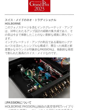
スイス・メイドのネオ・トラディショナル
HOLBORNE
このフォノステージを含むインテグレーテッド・アンプ
は、10年にわたるアンプ設計の経験の集大成であり、そ
の音は今まで体験したことのない新鮮な感覚に満ちてい
ます。
インテグレーテッド・アンプの利点である最短のシグナ
ルパスを活かしたシンプルな構成で、際立った純度と鮮
度豊かなサウンドが印象的なPASSIONは、独創的な発想
で創られた孤高のスイス・メイドなのです。
□PASSIONについて
HOLBORNE PASSIONは独自の真空管/FETハイブリ