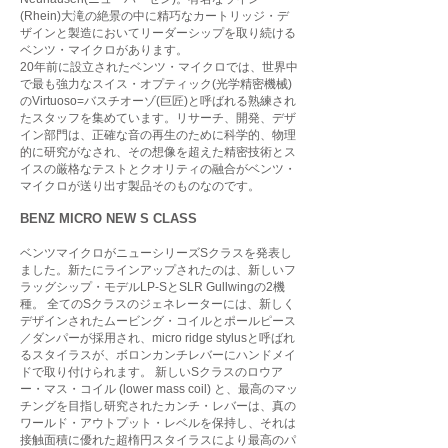
(Rhein)大滝の絶景の中に精巧なカートリッジ・デ
ザインと製造においてリーダーシップを取り続ける
ベンツ・マイクロがあります。
20年前に設立されたベンツ・マイクロでは、世界中
で最も強力なスイス・オプティック(光学精密機械)
のVirtuoso=バスチオーゾ(巨匠)と呼ばれる熟練され
たスタッフを集めています。リサーチ、開発、デザ
イン部門は、正確な音の再生のために科学的、物理
的に研究がなされ、その想像を超えた精密技術とス
イスの厳格なテストとクオリティの融合がベンツ・
マイクロが送り出す製品そのものなのです。
BENZ MICRO NEW S CLASS
ベンツマイクロがニューシリーズSクラスを発表し
ました。新たにラインアップされたのは、新しいフ
ラッグシップ・モデルLP-SとSLR Gullwingの2機
種。 全てのSクラスのジェネレーターには、新しく
デザインされたムービング・コイルとポールピース
／ダンパーが採用され、micro ridge stylusと呼ばれ
るスタイラスが、ボロンカンチレバーにハンドメイ
ドで取り付けられます。 新しいSクラスのロウア
ー・マス・コイル (lower mass coil) と、最高のマッ
チングを目指し研究されたカンチ・レバーは、真の
ワールド・アウトプット・レベルを保持し、それは
接触面積に優れた超楕円スタイラスにより最高のパ