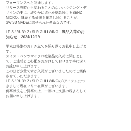
フォーマンスへと到達します。
リリース当時から変わることのないハウジング・デ
ザインの中に、緩やかに進化を刻み続けるBENZ
MICRO。継続する価値を創造し続けることが、
SWISS MADEに課せられた使命なのです。
製品入荷のお
LP-S / RUBY Z / SLR GULLWING
知らせ 2024/12/19
平素は格別のお引き立てを賜り厚くお礼申し上げま
す。
スイス・ベンツマイクロ社製品の入荷に関しまし
て、ご迷惑とご心配をおかけしております事に深く
お詫び申し上げます。
このほど少量ですが入荷がございましたのでご案内
させていただきます。
LP-S / RUBY Z / SLR GULLWINGの3アイテムにつ
きまして現在フリー在庫がございます。
何卒状況をご賢察の上、一層のご支援の程よろしく
お願い申し上げます。