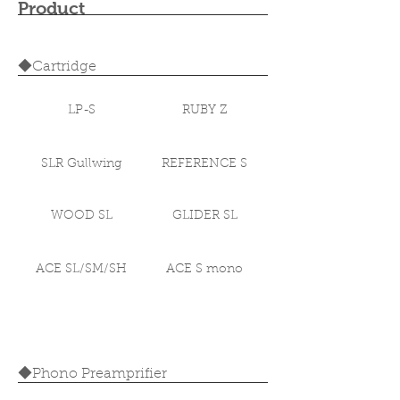
Product
◆Cartridge
LP-S
RUBY Z
SLR Gullwing
REFERENCE S
WOOD SL
GLIDER SL
ACE SL/SM/SH
ACE S mono
◆Phono Preamprifier