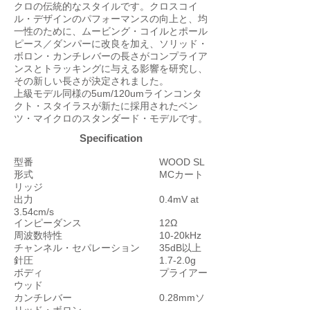
クロの伝統的なスタイルです。クロスコイ
ル・デザインのパフォーマンスの向上と、均
一性のために、ムービング・コイルとポール
ピース／ダンパーに改良を加え、ソリッド・
ボロン・カンチレバーの長さがコンプライア
ンスとトラッキングに与える影響を研究し、
その新しい長さが決定されました。
上級モデル同様の5um/120umラインコンタ
クト・スタイラスが新たに採用されたベン
ツ・マイクロのスタンダード・モデルです。
Specification
型番 WOOD SL
形式 MCカート
リッジ
出力 0.4mV at
3.54cm/s
インピーダンス 12Ω
周波数特性 10-20kHz
チャンネル・セパレーション 35dB以上
針圧 1.7-2.0g
ボディ プライアー
ウッド
カンチレバー 0.28mmソ