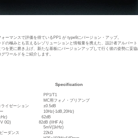
ーマンスで評価を得ているPP1 が type9にバージョン・アップ。
ンドの極みとも言えるレゾリューションと情報量を携えた、設計者アルバート
とつを更に磨き上げ、新たな基板にバージョンアップして行く彼の姿勢に妥協
ログワールドをご紹介します。
Specification
 PP1/T1
 MC用フォノ・プリアンプ
イコライゼーション ±0.5dB
ター 10Hz(-1dB,20Hz)
(1kHz) 62dB
.5mV 0Ω) 82dB (IIHF A)
入力 5mV(1kHz)
ンピーダンス 22kΩ