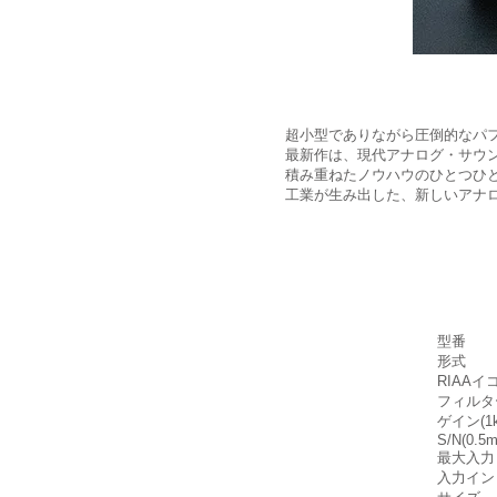
超小型でありながら圧倒的なパフォ
最新作は、現代アナログ・サウ
積み重ねたノウハウのひとつひ
工業が生み出した、新しいアナ
型番
形式
RIAA
フィル
ゲイン
S/N(0
最大
入力イ