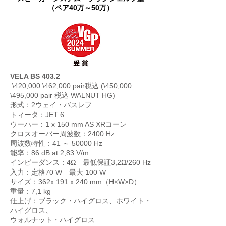
​（ペア40万～50万）
VELA BS 403.2
\420,000 \462,000 pair税込 (\450,000
\495,000 pair 税込 WALNUT HG)
形式：2ウェイ・バスレフ
トィータ：JET 6
ウーハー：1 x 150 mm AS XRコーン
クロスオーバー周波数：2400 Hz
周波数特性：41 ～ 50000 Hz
能率：86 dB at 2,83 V/m
インピーダンス：4Ω 最低保証3,2Ω/260 Hz
入力：定格70 W 最大 100 W
サイズ：362x 191 x 240 mm（H×W×D）
重量：7,1 kg
仕上げ：ブラック・ハイグロス、ホワイト・
ハイグロス、
ウォルナット・ハイグロス