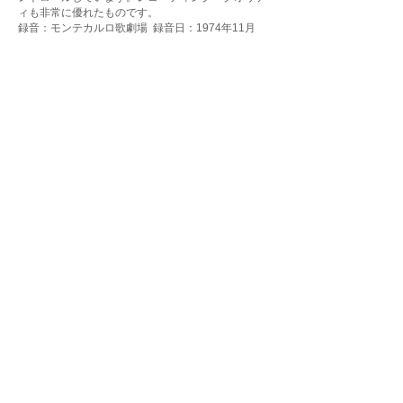
ィも非常に優れたものです。
録音：モンテカルロ歌劇場 録音日：1974年11月