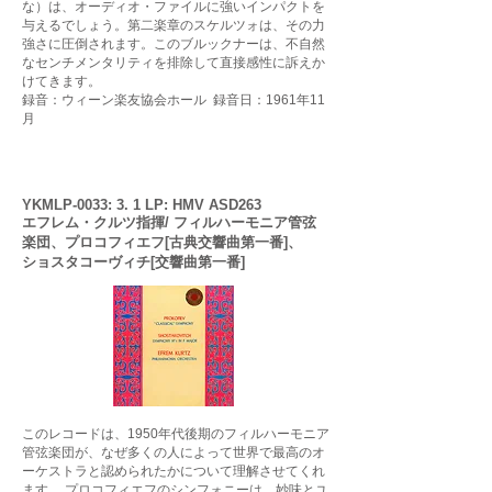
な）は、オーディオ・ファイルに強いインパクトを
与えるでしょう。第二楽章のスケルツォは、その力
強さに圧倒されます。このブルックナー
は、不自然
なセンチメンタリティを排除して直接感性に訴えか
けてきます。
録音：ウィーン楽友協会ホール 録音日：1961年11
月
YKMLP-0033: 3. 1 LP: HMV ASD263
エフレム・クルツ指揮/ フィルハーモニア管弦
楽団、
プロコフィエフ[古典交響曲第一番]、
ショスタコーヴィチ[交響曲第一番]
このレコードは、1950年代後期のフィルハーモニア
管弦楽団が、なぜ多くの人によって世界で最高のオ
ーケストラと認められたかについて理解させてくれ
ます。 プロコフィエフのシンフォニーは、妙味とユ