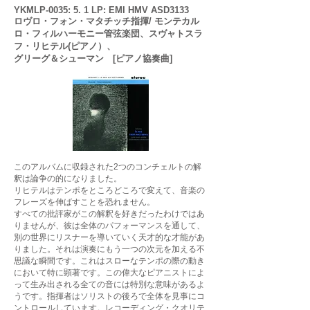
YKMLP-0035: 5. 1 LP: EMI HMV ASD3133
ロヴロ・フォン・マタチッチ指揮/ モンテカル
ロ・フィルハーモニー管弦楽団、スヴャトスラ
フ・リヒテル(ピアノ）、
グリーグ＆シューマン [ピアノ協奏曲]
このアルバムに収録された2つのコンチェルトの解
釈は論争の的になりました。
リヒテルはテンポをところどころで変えて、音楽の
フレーズを伸ばすことを恐れません。
すべての批評家がこの解釈を好きだったわけではあ
りませんが、彼は全体のパフォーマンスを通して、
別の世界にリスナーを導いていく天才的な才能があ
りました。それは演奏にもう一つの次元を加える不
思議な瞬間です。これはスローなテンポの際の動き
において特に顕著です。この偉大なピアニストによ
って生み出される全ての音には特別な意味があるよ
うです。指揮者はソリストの後ろで全体を見事にコ
ントロールしています。レコーディング・クオリテ