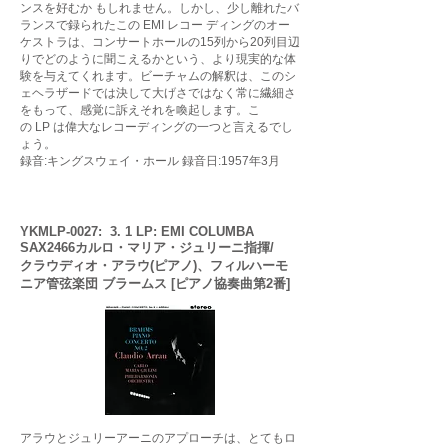
ンスを好むか もしれません。しかし、少し離れたバ
ランスで録られたこの EMI レコー ディングのオー
ケストラは、コンサートホールの15列から20列目辺
りでどのように聞こえるかという、より現実的な体
験を与えてくれます。ビーチャムの解釈は、このシ
ェヘラザードでは決して大げさではなく常に繊細さ
をもって、感覚に訴えそれを喚起します。こ
の LP は偉大なレコーディングの一つと言えるでし
ょう。
録音:キングスウェイ・ホール 録音日:1957年3月
YKMLP-0027: 3. 1 LP: EMI COLUMBA
SAX2466カルロ・マリア・ジュリーニ指揮/
クラウディオ・アラウ(ピアノ)、フィルハーモ
ニア管弦楽団 ブラームス [ピアノ協奏曲第2番]
アラウとジュリーアーニのアプローチは、とてもロ