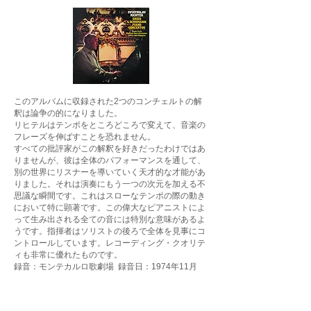
このアルバムに収録された2つのコンチェルトの解
釈は論争の的になりました。
リヒテルはテンポをところどころで変えて、音楽の
フレーズを伸ばすことを恐れません。
すべての批評家がこの解釈を好きだったわけではあ
りませんが、彼は全体のパフォーマンスを通して、
別の世界にリスナーを導いていく天才的な才能があ
りました。それは演奏にもう一つの次元を加える不
思議な瞬間です。これはスローなテンポの際の動き
において特に顕著です。この偉大なピアニストによ
って生み出される全ての音には特別な意味があるよ
うです。指揮者はソリストの後ろで全体を見事にコ
ントロールしています。レコーディング・クオリテ
ィも非常に優れたものです。
録音：モンテカルロ歌劇場 録音日：1974年11月