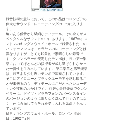
録音技術の意味において、この作品はコロンビアの
偉大なサウンド・レコーディングの一つに入りま
す。
迫力ある低音から繊細なディテール。その全てがス
ペクタクルなサウンドの中にあります。1967年にロ
ンドンのキングスウェイ・ホールで録音されたこの
パフォーマンスは、カラヤンのレコーディングとは
異なりますが、とても印象的で素晴らしい録音で
す。クレンペラーの安定したテンポは、長い第一楽
章においてほとんどの指揮者が成し遂げられなかっ
た一貫性を生み出しています。 第二楽章と第三楽章
は、通常より少し遅いテンポで演奏されています。
そこにアイロニーとブラックユーモアを感じ取るこ
とが出来るのも、ディテールにこだわったレコーデ
ィング技術のおかげです。 荘厳な最終楽章でクレン
ペラーは、ドイツ・グラモフォンのバーンスタイン
のバージョンのように限りなく沈んで行くのではな
く、死に直面してもそれを受け入れる気高さを示し
ています;
録音：キングスウェイ・ホール、ロンドン 録音
日：1962年2月