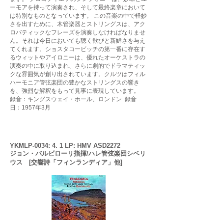
ーモアを持って演奏され、そして最終楽章において
は特別なものとなっています。 この音楽の中で軽妙
さを出すために、木管楽器とストリングスは、アク
ロバティックなフレーズを演奏しなければなりませ
ん。それは今日においても聴く歓びと新鮮さを与え
てくれます。ショスタコービッチの第一番に存在す
るウィットやアイロニーは、優れたオーケストラの
演奏の中に取り込まれ、さらに劇的でドラマティッ
クな雰囲気が創り出されています。クルツはフィル
ハーモニア管弦楽団の豊かなストリングスの響き
を、強烈な解釈をもって見事に表現しています。
録音：キングスウェイ・ホール、ロンドン 録音
日：1957年3月
YKMLP-0034: 4. 1 LP: HMV ASD2272
ジョン・バルビローリ指揮/ハレ管弦楽団
シベリ
ウス [交響詩「フィンランディア」他]