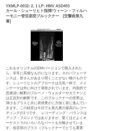
YKMLP-0032: 2. 1 LP: HMV ASD493
カール・シューリヒト指揮/ウィーン・フィルハ
ーモニー管弦楽団
ブルックナー [交響曲第九
番]
これをオリジナルのEMIバージョンで購入された
ら、非常に高価なものになります。そのパフォーマ
ンスは、皆さんがあまり聞くことがない種のもので
す。シューリヒトのアプローチは元気一杯で、メイ
ンテーマは外に向けて発散されています。内面的で
思慮深い解釈のブルーノ・ウォルターやカラヤンと
は正反対の解釈です。このブルックナーの世界は、
弾けるブラスと共に表情豊かに力強く前に進んでい
きます。この録音は今日でも第九番の最高のレコー
ディングの1つです。 レコーディング・バランスは
アップ・フロントではありますが、驚くほどよくオ
ーケストラのいろいろなパートを分離させていま
す。低音部のブラス（ブルックナーでとても重要