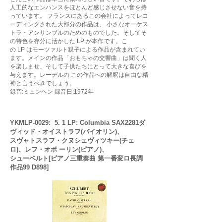
人工的なエンハンスをほとんど感じさせない音を持
っています。 フランスにあるこの会社によってレコ
ーディングされた大部分の作品は、 小さなオーケス
トラ・アンサンブルのためのものでした。そしてそ
の特色を存分に活かした LP が本作です。こ
の LP はモーツァルト親子による作品が含まれてい
ます。メインの作品「おもちゃの交響曲」は聞く人
を楽しませ、そして子供たちにとって大きな喜びを
与えます。レーデルの この作品への解釈は自由な精
神と言うべきでしょう。
録音:ミュンヘン 録音日:1972年
YKMLP-0029: 5. 1 LP: Columbia SAX2281ダ
ヴィッド・オイストラフ(バイオリン)、
スヴャトスラフ・クヌシェヴィツキー(チェ
ロ)、レフ・オボ ーリン(ピアノ)、
シューベルト[ピアノ三重奏曲 第一番変ロ長調
作品99 D898]