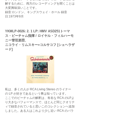
解するために、両方のレコーディングを聞くことは
大変興味深いことです。
録音:ロンドン、キングスウェイ・ホール 録音
日:1973年9月
YKMLP-0026: 2. 1 LP: HMV ASD251トーマ
ス・ビーチャム指揮 / ロイヤル・フィルハーモ
ニー管弦楽団、
ニコライ・リムスキー=コルサコフ [シェヘラザ
ード]
私は、多くの人が RCA Living Stereo のライナー
の LP が好きであるという事は知っています。
ここでのビーチャムの解釈は、有名な RCA のLPよ
り大きなパフォーマンスで、ほとんど同じクオリテ
ィで録音されていると思いこのコレクションへ追加
しました。ある人はこれより少し近い RCA のバラ