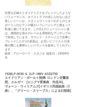
完璧な正確さとダイナミクスをブレンドしたような
パフォーマンス。オイストラフの信じられないほど
美しいトーンが、クヌシェヴィツキーのチェロとオ
ボーリンのピアノの暖かいフレージングと相まって
私達に届いてきます。この3人のミュージシャン達
は、感情的な強さのレベルを理想的なアンサンブル
で表現しています。サウンド・ステージ上で見事に
ブレンドした3つの楽器は、お互いにソリストの演
奏の際にも素晴らしいバランスを提供してくれてい
ます。
録音：アビーロード・スタジオ 録音日：1958年5
月
YKMLP-0030: 6. 1LP: HMV ASD2750
エイドリアン・ボールト指揮/ ロンドン交響楽
団、エルガー [エニグマ変奏曲 作品36]、
ヴォーン・ウィリアムズ[イギリス民謡組曲（3
曲）、「グリーン・スリーブス」による幻想曲]