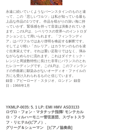
永遠に続いていくようなバーンスタインのものと違
って、この「悲しいワルツ」は私が知っている最も
上品な作品の1つです。 作品を暗がりの深い海に持
っていかず、緊張感を持って音楽は演奏されていき
ます。このLPは、シベリウスの世界へのイントロダ
クションとして用いられます。「フィンランディ
ア」はパワフルではあり啓明を喚起する解釈です。
そしてより軽い「カレリア」はカラヤンのものを凌
ぐ出来栄えです。それは重い足取りではなく、弾み
ながらなめらかに流れます。これはダイナミック・
レンジと周波数特性に長けた非常にバランスのとれ
たレコーディングです。このLPは、このフィンラン
ドの作曲家に馴染みがないオーディオ・ファイルの
方にも受け入れられるものと信じています。
録音：アビーロード・スタジオ、ロンドン 録音
日：1966年1月
YKMLP-0035: 5. 1 LP: EMI HMV ASD3133
ロヴロ・フォン・マタチッチ指揮/ モンテカル
ロ・フィルハーモニー管弦楽団、スヴャトスラ
フ・リヒテル(ピアノ）、
グリーグ＆シューマン [ピアノ協奏曲]