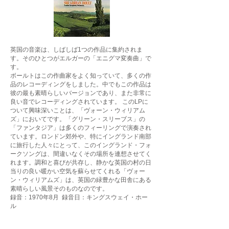
英国の音楽は、しばしば1つの作品に集約されま
す。そのひとつがエルガーの「エニグマ変奏曲」で
す。
ボールトはこの作曲家をよく知っていて、多くの作
品のレコーディングをしました。中でもこの作品は
彼の最も素晴らしいバージョンであり、また非常に
良い音でレコーディングされています。 このLPに
ついて興味深いことは、「ヴォーン・ウィリアム
ズ」においてです。「グリーン・スリーブス」の
「ファンタジア」は多くのフィーリングで演奏され
ています。ロンドン郊外や、特にイングランド南部
に旅行した人々にとって、このイングランド・フォ
ークソングは、間違いなくその場所を連想させてく
れます。調和と喜びが共存し、静かな英国の村の日
当りの良い暖かい空気を蘇らせてくれる「ヴォー
ン・ウィリアムズ」は、英国の緑豊かな田舎にある
素晴らしい風景そのものなのです。
録音：1970年8月 録音日：キングスウェイ・ホー
ル