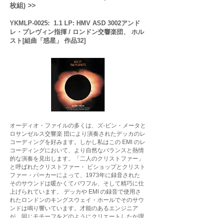
枚組) >>
YKMLP-0025: 1.1 LP: HMV ASD 3002アンド
レ・プレヴィン指揮 / ロンドン交響楽団、 ホル
スト[組曲「惑星」 作品32]
オーディオ・ファイルの多くは、ズ-ビン・メータと
ロサンゼルス交響楽 団により演奏されたデッカのレ
コーディングを好みます。しかし私はこの EMI のレ
コーディングにおいて、より自然なバランスと熱情
的な演奏を見出します。「二人のクリストファー」
と呼ばれたクリストファー・ ビショップとクリスト
ファー・パーカーによって、1973年に録音された
そのサウンドは暖かくてパワフル、そして精巧に仕
上げられています。 デッカや EMI の録音で使用さ
れたロンドンのキングスウェイ・ホールでそのサウ
ンドは鳴り響いています。才能のあるエンジニア
が、同じモチーフをどのようにクリエートしたか理