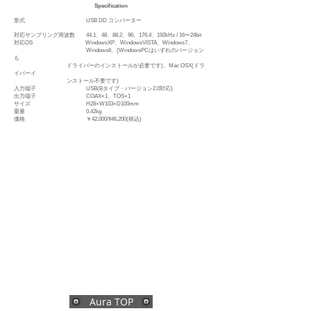
Specification
形式 USB DD コンバーター
対応サンプリング周波数 44.1、48、88.2、96、176.4、192kHz / 16〜24bit
対応OS WindowsXP、WindowsVISTA、Windows7、
Windows8、
(WindowsPCはいずれのバージョン
も
ドライバーのイ
ンストールが必要です)、Mac OSX(ドラ
イバーイ
ンストール不要
です)
入力端子 USB(Bタイプ・バージョン2.0対応)
出力端子 COAX×1、TOS×1
サイズ H28×W103×D100mm
重量 0.42kg
価格
￥42,000/¥46,200(税込)
Aura TOP