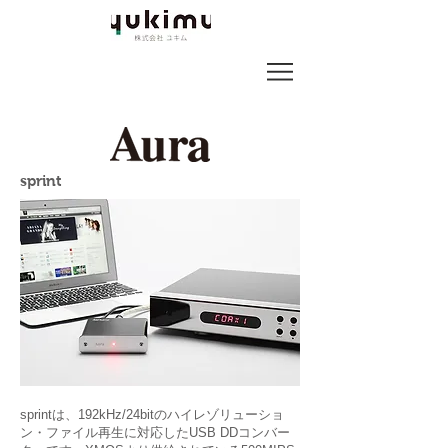
sprint
sprintは、192kHz/24bitのハイレゾリューショ
ン・ファイル再生に対応したUSB DDコンバー