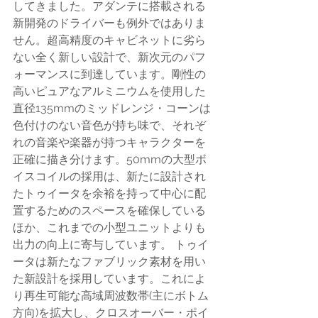
してきました。アダンテに搭載される
新開発のドライバーも例外ではありま
せん。超高精度のキャビネットに劣ら
ない全く新しい設計で、新次元のパフ
ォーマンスに到達しています。剛性の
高いピュアなアルミニウムを使用した
直径135mmのミッドレンジ・コーンは
色付けのない音色が持ち味で、それぞ
れの音楽や楽器が持つキャラクターを
正確に描き分けます。50mmの大型ボ
イスコイルの採用は、新たに設計され
たトゥイータを余裕を持って中心に配
置するためのスペースを確保している
ほか、これまでの小型ユニットよりも
出力の向上に寄与しています。 トゥイ
ータは新たなファブリック素材を用い
た新設計を採用しています。これによ
り再生可能な高域周波数帯(主にボトム
方向)を拡大し、クロスオーバー・ポイ