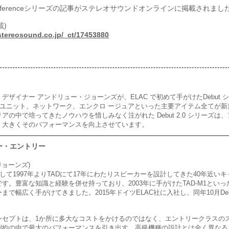
ut Referenceシリーズの記事がステレオサウンドオンラインに掲載されまし
載)
.stereosound.co.jp/_ct/17453880
ザイナー アンドリュー・ジョーンズが、ELAC で初めて手がけたDebut シリ
イバー・ユニット、ネットワーク、エンクロ ージュアといった主要アイテム全て
の中で培ってきたノウハウを惜しみなく注がれた Debut 2.0 シリーズ
、大きくそのパフォーマンスを向上させています。
ー・エントリー
・ジョーンズ)
3年、そして1997年よりTADにて17年にわたりスピーカーを設計してきた40年近いキ
す。豊富な知識と経験を併せ持っており、2003年
に手がけたTAD-M1とい
ーまで幅広く手がけてき
ました。2015年ドイツELAC社に入社し、同年10月De
ンセプトは、1か所に多大なコストをかけるのではなく、エントリークラスの
制約の中で最大のパフォーマンスを引き出す。高級機種の
設計とは全く異なる