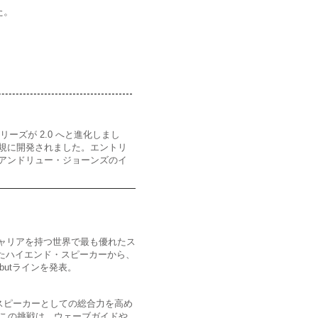
た。
ーズが 2.0 へと進化しまし
が新規に開発されました。エントリ
は、アンドリュー・ジョーンズのイ
ャ
リアを持つ世界で最も優れたス
ったハイエンド・スピーカーから、
butラインを発表。
スピー
カーとしての総合力を高め
この挑戦は、ウェーブガイドや