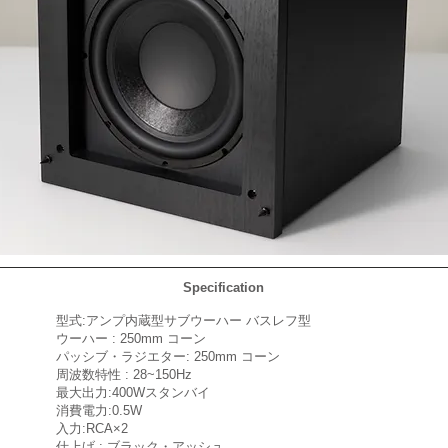
Specification
型式:アンプ内蔵型サブウーハー バスレフ型
ウーハー : 250mm コーン
パッシブ・ラジエター: 250mm コーン
周波数特性 : 28~150Hz
最大出力:400Wスタンバイ
消費電力:0.5W
入力:RCA×2
仕上げ : ブラック・アッシュ