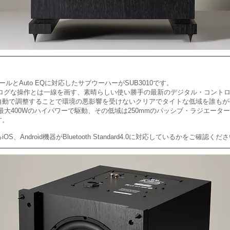
トロールとAuto EQに対応したサブウーハーがSUB3010です。
アナログな操作とは一線を画す、素晴らしい使い勝手の最新のデジタル・コント
自動で調整することで環境の悪影響を受けないクリアでタイトな低域を誰もが
を最大400Wのハイパワーで駆動、その低域は250mmのパッシブ・ラジエー
す。
Android機器がBluetooth Standard4.0に対応しているかをご確認くだ