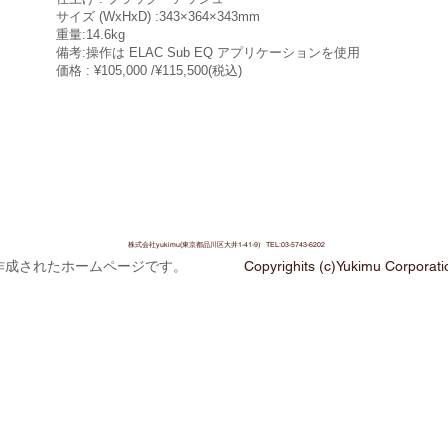
サイズ (WxHxD) :343×364×343mm
重量:14.6kg
備考:操作は ELAC Sub EQ アプリケーションを使用
価格 : ¥105,000 /¥115,500
(税込
)
株式会社yukimu(東京都品川区大井1-41-9) TEL:03-5743-6202
作成されたホームページです。
Copyrighits (c)Yukimu Corporatio