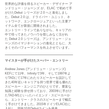
世界的な評価を得るスピーカー・デザイナー ア
ンドリュー・ジョーンズ が、ELAC で初めて手
がけたDebut シリーズが 2.0 へと進化しまし
た。Debut 2.0 は、ドライバー・ユニット、ネ
ットワーク、エンクロージュアといった主要ア
イテム全てが新規に開発されました。
エントリー・ラインでありながら、キャリアの
中で培ってきたノウハウを惜しみなく注がれ
た Debut 2.0 シリーズは、アンドリュー・ジョ
ーンズのイマジネーションの進化とともに、大
きくそのパフォーマンスを向上させています。
マイスターが手がけたスーパー・エントリー
Andrew Jones (アンドリュー・ジョーンズ)
KEFにて11年、Infinityで3年、そして1997年よ
りTADにて17年にわたりスピーカーを設計して
きた40年近いキャ
リアを持つ世界で最も優れた
スピーカー・エンジニアのひとりです。豊富な
知識と経験を併せ持っており、2003年
に手がけ
たTAD-M1といったハイエンド・スピーカーか
ら、エントリー・クラスのスピーカーまで幅広
く手がけてき
ました。2015年ドイツELAC社に
入社し、同年10月Debutラインを発表。