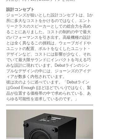
設計コンセプト
ジョーンズが狙いとした設計コンセプトは、1か
所に多大なコストをかけるのではなく、エント
リークラスのスピー
カーとしての総合力を高め
ることにありました。コストの制約の中で最大
のパフォーマンスを引き出す。高級機種の
設計
とは全く異なるこの挑戦は、ウェーブガイドや
ユニットの配置、ボルトをなくしたユニット・
デザインなど、コストには影響が少なく、それ
でいて最大限サウンドにインパクトを与える巧
みな設計に現れています。Debutラインのシン
プルなデザインの中には、ジョーンズのアイデ
ィアが数多く内包されています。
彼は次のように述べています。「Debutライン
はGood Enough (ほどほどでいい)ではなく、製
品が位置する価格帯の中で求められている、あ
らゆる可能性を追求しているのです。」