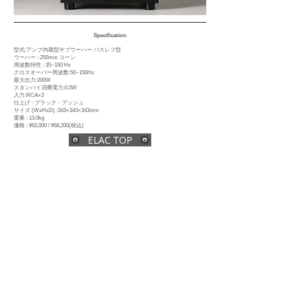
Specification
型式:アンプ内蔵型サブウーハー バスレフ型
ウーハー : 250mm コーン
周波数特性 : 35~150 Hz
クロスオーバー周波数:50~150Hz
最大出力:200W
スタンバイ消費電力:0.5W
入力:RCA×2
仕上げ : ブラック・アッシュ
サイズ (WxHxD) :343×343×343mm
重量 : 13.0kg
価格 : ¥62,000 / ¥68,200
(税込
)
ELAC TOP