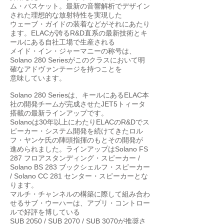
ム・バスケット。最新の音響解析でデザイン
された理想的な放射特性を実現した
ウェーブ・ガイドの装着などがそれにあたり
ます。ELACが誇るR&D直系の最新技術とキ
ールにある自社工場で生産される
メイド・イン・ジャーマニーの称号は、
Solano 280 Seriesがこのクラスにおいて明
確なアドヴァンテージを持つことを
意味しています。
Solano 280 Seriesは、キールにあるELAC本
社の開発チームが完成させたJET5トィータ
搭載の最新ラインアップです。
Solanoは30年以上にわたりELACのR&Dでス
ピーカー・システム開発を続けてきたロル
フ・ヤンケ氏の陣頭指揮のもとその開発が
進められました。ラインアップはSolano FS
287 フロアスタンディング・スピーカー /
Solano BS 283 ブックシェルフ・スピーカー
/ Solano CC 281 センター・スピーカーとな
ります。
マルチ・チャンネルの構築に際して組み合わ
せるサブ・ウーハーは、アプリ・コントロー
ルで好評を博している
SUB 2050 / SUB 2070 / SUB 3070が推奨さ