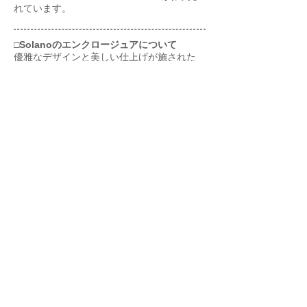
れています。
□Solanoのエンクロージュアについて
優雅なデザインと美しい仕上げが施された
Solanoのキャビネットは、Velaで採用され
た工法を効率よく継承しています。
エンクロージュアはアルミ製の堅牢なベース
部にマウントされることで低重心が生み出す
安定した制振構造を手に入れています。
フレア型のグラス・ファイバー製バスレフ・
ポートは底面に向かってダウンファイヤリン
グされ、壁反射の影響を
受けにくくしています。エンクロージュア内
部に発生する強力なエネルギーを受けとめる
ためスピーカー・ターミナルには
頑丈なアルミニウム・プレートが採用されて
います。
□JET Vトィータについて
ドイツのキールにあるELACの本社工場で今
もハンドメイド生産されるJET Vは、ELAC
ブランドのアイデンティティとも言える
ベンディング・ウェーブ方式のトィータで
す。25mm径ドーム型トィータの10倍の面積