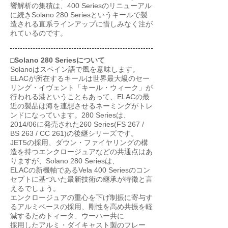
響解析の集積は、400 Seriesのリニューアル
に続きSolano 280 Seriesというキールで製
造される直系ラインアップに惜しみなく注が
れているのです。
□Solano 280 Seriesについて
Solanoはスペイン語で風を意味します。
ELACが所在するキールは世界最大級のセー
リング・イヴェント「キール・ウィーク」が
行われる港ということもあって、ELACの最
近の製品は海を連想させるネーミングがトレ
ンドになっています。280 Seriesは、
2014/06に発売された260 Series(FS 267 /
BS 263 / CC 261)の後継シリーズです。
JET5の採用、ダウン・ファイヤリングの構
造を持つエンクロージュアなどの共通点はあ
りますが、Solano 280 Seriesは、
ELACの新機軸であるVela 400 Seriesのコン
セプトに基づいた最新技術の継承が特徴と言
えるでしょう。
エンクロージュアの重心を下げ制振に寄与す
るアルミベースの採用、剛性を高め共振を軽
減するためトィータ、ウーハー共に
採用したアルミ・ダイキャスト製のフレー