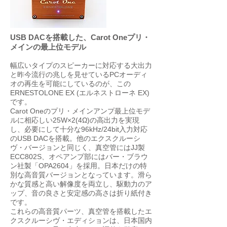
USB DACを搭載した、Carot Oneプリ・
メインの最上位モデル
幅広いタイプのスピーカーに対応する大出力
と昨今流行の兆しを見せているPCオーディ
オの再生を可能にしているのが、この
ERNESTOLONE EX (エルネストローネ EX)
です。
Carot Oneのプリ・メインアンプ最上位モデ
ルに相応しい25W×2(4Ω)の高出力を実現
し、必要にして十分な96kHz/24bit入力対応
のUSB DACを搭載。他のエクスクルーシ
ヴ・バージョンと同じく、真空管にはJJ製
ECC802S、オペアンプ部にはバー・ブラウ
ン社製「OPA2604」を採用。日本だけの特
別な高音質バージョンとなっています。滑ら
かな質感と高い解像度を両立し、駆動力のア
ップ、音の良さと安定感の高さは折り紙付き
です。
これらの高音質パーツ、真空管を搭載したエ
クスクルーシヴ・エディションは、日本国内