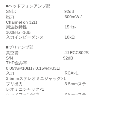
■ヘッドフォンアンプ部
SN比 92dB
出力 600mW /
Channel on 32Ω
周波数特性 15Hz-
100kHz -1dB
入力インピーダンス 10kΩ
■プリアンプ部
真空管 JJ ECC802S
S/N 92dB
THD歪み率
0.05%@10kΩ / 0.15%@33Ω
入力 RCA×1、
3.5mmステレオミニジャック×1
プリ出力 3.5mmステ
レオミニジャック×1
ヘッドフォン出力 3.5mmステ
レオミニジャック×1
電源 DC12V-
13.2V(max)5A
■総合
サイズ
W75×H70(H135真空管カバー含