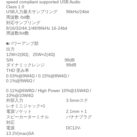
speed compliant supported USB Audio
Class 1.0
USB入力最大サンプリング 96kHz/24bit
周波数
/bit数
対応サンプリング
8/16/32/44.1/48/96kHz 16-24bit
周波数/bit数
■パワーアンプ部
出力
12W×2(8Ω)、25W×2(4Ω)
S/N 98dB
ダイナミックレンジ 98dB
THD 歪み率
0.03%@9W4Ω / 0.15%@8W4Ω /
0.1%@9W6Ω /
0.11%@6W8Ω / High Power 10%@15W4Ω /
10%@10W4Ω
外部入力 3.5mmステ
レオミニジャック×1
電源ソケット 2.1mm × 1
スピーカーターミナル バナナプラグ
対応
電源 DC12V-
13.2V(max)5A