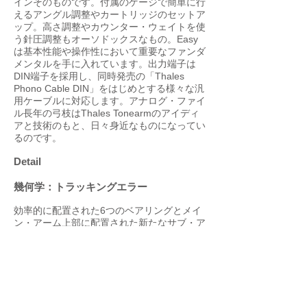
インそのものです。付属のゲージで簡単に行
えるアングル調整やカートリッジのセットア
ップ。高さ調整やカウンター・ウェイトを使
う針圧調整もオーソドックスなもの。Easy
は基本性能や操作性において重要なファンダ
メンタルを手に入れています。出力端子は
DIN端子を採用し、同時発売の「Thales
Phono Cable DIN」をはじめとする様々な汎
用ケーブルに対応します。アナログ・ファイ
ル長年の弓枝はThales Tonearmのアイディ
アと技術のもと、日々身近なものになってい
るのです。
Detail
幾何学：トラッキングエラー
効率的に配置された6つのベアリングとメイ
ン・アーム上部に配置された新たなサブ・ア
ームが、同軸上によるリニア・トラックを実
現。この思想は、Simplicityに採用されたア
イデアとは全く違う、トーンアーム設計にお
けるまったく新しい革新的な手法です。 こ
の設計により、カートリッジがパラレル・ト
ラッキングアームのような理想的なトラッキ