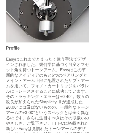
Profile
Easyはこれまでとまったく違う手法でデザ
インされました。幾何学に基づく可変オフセ
ット角を持つトーンアーム。Easyはこの革
新的なアイディアのもと6つのベアリングと
メイン・アーム上部に配置されたサブ・アー
ムを用いて、フォノ・カートリッジをパラレ
ルにトレースさせることに成功しています。
そのトラッキング・エラーは±0.40°。数々の
改良が加えられたSimplicity Ⅱが達成した
±0.06°には及ばないものの、一般的なトーン
アームの±3.00°というスペックとは全く異な
るのです。さらに注目すべきはその取扱いの
やさしさ。ご覧下さい、TTT-Cに搭載された
新しいEasyは見慣れたトーンアームのデザ