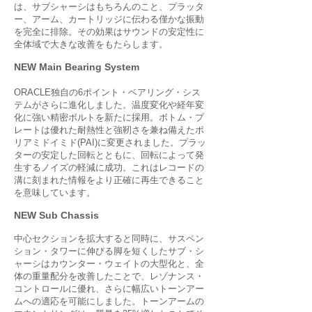
は、サブシャーシはもちろんのこと、プラッタ
ー、アーム、カートリッジに伝わる僅かな振動
を完全に排除。その効果はサウンドの安定性に
全体域で大きな改善をもたらします。
NEW Main Bearing System
ORACLE独自の6ポイント・ベアリング・シス
テムがさらに進化しました。温度変化や経年変
化に強い精密ボルトを新たに採用。ボトム・プ
レートは優れた耐熱性と強靭さを兼ね備えたポ
リアミドイミド(PAI)に変更されました。プラッ
ターの安定した回転とともに、回転によって発
生するノイズの軽減に成功。これはレコードの
溝に刻まれた情報をより正確に再生できること
を意味しています。
NEW Sub Chassis
中心セクションを拡大すると同時に、サスペン
ション・タワーに伸びる脚を短くしたサブ・シ
ャーシはカウンター・ウェイトの大型化と、全
体の重量配分を改善したことで、レゾナンス・
コントロールに優れ、さらに幅広いトーンアー
ムへの適応を可能にしました。トーンアームの