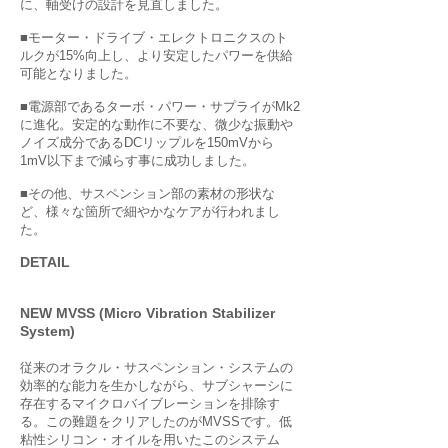
に、軸受けの設計を見直しました。
■モーター・ドライブ・エレクトロニクスのト
ルクが15%向上し、より安定したパワーを供給
可能となりました。
■電源部であるターボ・パワー・サプライがMk2
に進化。安定的な動作に不要な、微少な振動や
ノイズ成分であるDCリップルを150mVから
1mV以下まで減らす事に成功しました。
■その他、サスペンション部の素材の形状な
ど、様々な箇所で細やかなケアが行われまし
た。
DETAIL
NEW MVSS (Micro Vibration Stabilizer
System)
従来のオラクル・サスペンション・システムの
効率的な能力を生かしながら、サブシャーシに
存在するマイクロバイブレーションを排除す
る。この難題をクリアしたのがMVSSです。低
粘性シリコン・オイルを用いたこのシステム