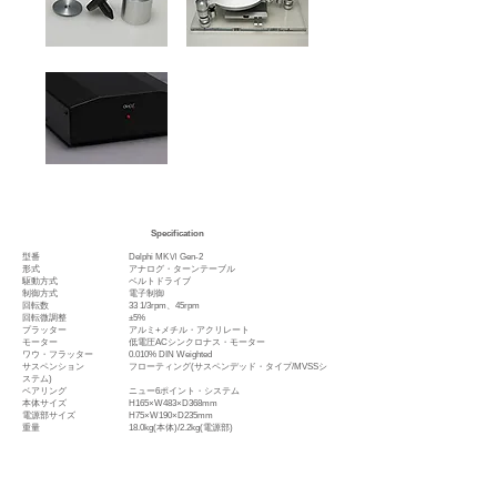
Specification
型番 Delphi MKⅥ Gen-2
形式 アナログ・ターンテーブル
駆動方式 ベルトドライブ
制御方式 電子制御
回転数 33 1/3rpm、45rpm
回転微調整 ±5%
プラッター アルミ+メチル・アクリレート
モーター 低電圧ACシンクロナス・モーター
ワウ・フラッター 0.010% DIN Weighted
サスペンション フローティング(サスペンデッド・タイプ/MVSSシ
ステム)
ベアリング ニュー6ポイント・システム
本体サイズ H165×W483×D368mm
電源部サイズ H75×W190×D235mm
重量 18.0kg(本体)/2.2kg(電源部)
価格 Delphi MKⅥ Gen-2 (アームレス)
￥1,800,000/¥1,980,000(税込)
オプション ダストカバー ￥90,000/¥99,000/(税込)
プリ・カット・アームベース ￥50
,000/¥55,000(税
込)