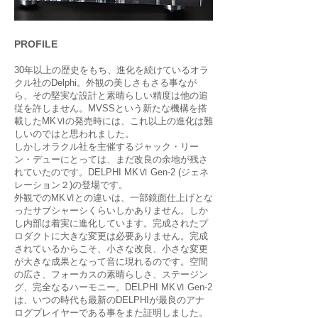
PROFILE
30年以上の歴史をもち、進化を続けているオラ
クル社のDelphi。外観の美しさもさる事なが
ら、その堅実な設計と素晴らしい精度は他の追
従を許しません。MVSSという新たな機構を搭
載したMKⅥの発売時には、これ以上の進化は難
しいのではと思われました。
しかしオラクル社を主催するジャック・リー
ン・デューにとっては、まだ改良の余地が残さ
れていたのです。DELPHI MKⅥ Gen-2 (ジェネ
レーション２)の登場です。
外観でのMKⅥとの違いは、一部鏡面仕上げとな
ったサブシャーシくらいしかありません。しか
し内部は着実に進化しています。完成されたプ
ロダクトに大きな変更は必要ありません。完成
されているからこそ、小さな改良、小さな変更
が大きな成果となって音に現れるのです。空間
の広さ、フォーカスの素晴らしさ、ステージン
グ、完全なるハーモニー。DELPHI MKⅥ Gen-2
は、いつの時代も最新のDELPHIが最良のアナ
ログプレイヤーである事をまた証明しました。