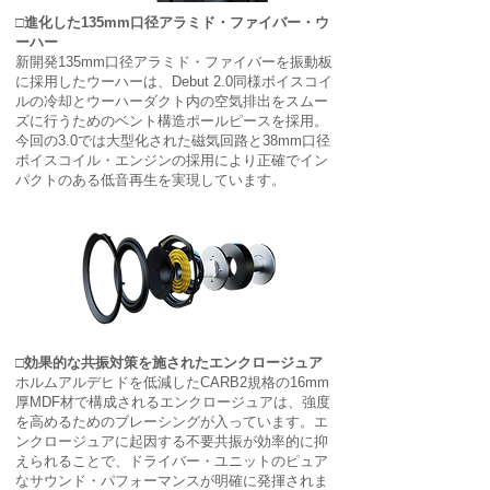
□進化した135mm口径アラミド・ファイバー・ウ
ーハー
新開発135mm口径アラミド・ファイバーを振動板
に採用したウーハーは、Debut 2.0同様ボイスコイ
ルの冷却とウーハーダクト内の空気排出をスムー
ズに行うためのベント構造ポールピースを採用。
今回の3.0では大型化された磁気回路と38mm口径
ボイスコイル・エンジンの採用により正確でイン
パクトのある低音再生を実現しています。
□効果的な共振対策を施されたエンクロージュア
ホルムアルデヒドを低減したCARB2規格の16mm
厚MDF材で構成されるエンクロージュアは、強度
を高めるためのブレーシングが入っています。エ
ンクロージュアに起因する不要共振が効率的に抑
えられることで、ドライバー・ユニットのピュア
なサウンド・パフォーマンスが明確に発揮されま