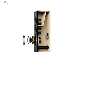
す。
□クオリティを高めた信頼性とデザイン性
Debut 3.0シリーズは、バナナプラグ、スペード
プラグなど様々なコネクティングに対応した高
い導電性と腐食に強い金メッキ スピーカー・
ターミナルを標準装備。ポートノイズを低減す
るデュアルフレア・ベントポート、マルチエレ
メント・クロスオーバーの採用、そして駆動す
るアンプに優しい6Ωインピーダンスで設計され
ました。またDebut 3.0はマグネット式グリルを