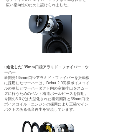
広い指向性のために設けられました。
□進化した135mm口径アラミド・ファイバー・ウ
ーハー
新開発135mm口径アラミド・ファイバーを振動板
に採用したウーハーは、Debut 2.0同様ボイスコイ
ルの冷却とウーハーダクト内の空気排出をスムー
ズに行うためのベント構造ポールピースを採用。
今回の3.0では大型化された磁気回路と38mm口径
ボイスコイル・エンジンの採用により正確でイン
パクトのある低音再生を実現しています。