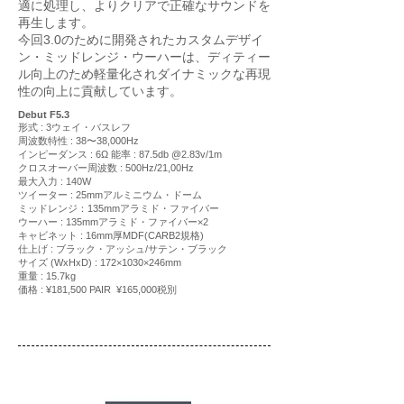
適に処理し、よりクリアで正確なサウンドを
再生します。
今回3.0のために開発されたカスタムデザイ
ン・ミッドレンジ・ウーハーは、ディティー
ル向上のため軽量化されダイナミックな再現
性の向上に貢献しています。
Debut F5.3
形式 : 3ウェイ・バスレフ
周波数特性 : 38〜38,000Hz
インピーダンス : 6Ω 能率 : 87.5db @2.83v/1m
クロスオーバー周波数 : 500Hz/21,00Hz
最大入力 : 140W
ツイーター : 25mm
アルミニウム・ドーム
ミッドレンジ：135mm
アラミド・ファイバー
ウーハー : 135mm
アラミド・ファイバー×2
キャビネット : 16mm
厚MDF(CARB2規格)
仕上げ : ブラック・アッシュ/サテン・ブラック
サ
イズ (WxHxD) : 172×1030×246mm
重量 : 15.7kg
価格 : ¥181,500 PAIR ¥165,000税別