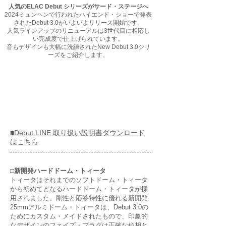
人気のELAC Debut シリーズがサード・ステージへ
2024ミュンヘンで行われたハイエンド・ショーで発表
されたDebut 3.0がいよいよリリース開始です。
人気ラインアップのリニューアルは3世代目に相応し
い完成度で仕上げられています。
音もデザインも大幅に洗練されたNew Debut 3.0シリ
ーズをご紹介します。
■Debut LINE 取り扱い説明書ダウンロード
はこちら
□新開発ハードドーム・トィータ
トィータはそれまでのソフトドーム・トィータ
から初めてとなるハードドーム・トィータが採
用されました。剛性と応答特性に優れる新開発
25mmアルミドーム・トィータは、Debut 3.0の
ためにカスタム・メイドされたもので、印象的
なデザインのフェイズ・プラグは正確な位相と