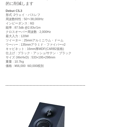
的に削減します
Debut C5.3
形式 :2ウェイ・バスレフ
周波数特性 : 50〜38,000Hz
インピーダンス : 6Ω
能率 : 87.5db @2.83v/1m
ク
ロスオーバー周波数 : 2,000Hz
最大入力 : 120W
ツイーター : 25mmアルミニウム・ドーム
ウーハー : 135mmアラミド・ファイバー×2
キャビネット : 16mm厚MDF(CARB2規格)
仕上げ : ブラック・アッシュ/サテン・ブラック
サイズ (WxHxD) : 533×195×298mm
重量 : 10.7kg
価格 : ¥66,000 \60,000税別