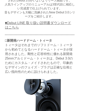
されたDebut 3.0がいよいよリリース開始です。
人気ラインアップのリニューアルは3世代目に相応し
い完成度で仕上げられています。
音もデザインも大幅に洗練されたNew Debut 3.0シリ
ーズをご紹介します。
■Debut LINE 取り扱い説明書ダウンロード
はこちら
□新開発ハードドーム・トィータ
トィータはそれまでのソフトドーム・トィータ
から初めてとなるハードドーム・トィータが採
用されました。剛性と応答特性に優れる新開発
25mmアルミドーム・トィータは、Debut 3.0の
ためにカスタム・メイドされたもので、印象的
なデザインのフェイズ・プラグは正確な位相と
広い指向性のために設けられました。