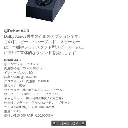
◎Debut A4.3
Dolby Atmos再生のためのオプションです。
このドルビー・イネーブルド・スピーカー
は、本棚やフロアスタンド型スピーカーの上
に置いて立体的なサウンドを提供します。
Debut A4.3
形式 :2ウェイ・バスレフ
周波数特性 : 73〜38,000Hz
インピーダンス : 6Ω
能率 : 84db @2.83v/1m
クロスオーバー周波数 : 2.400Hz
最大入力 : 80W
ツイーター : 25mmアルミニウム・ドーム
ウーハー : 135mmアラミド・ファイバー
キャビネット : 16mm厚MDF(CARB2規格)
仕上げ : ブラック・アッシュ/サテン・ブラック
サイズ (WxHxD) : 172×170×246mm
重量 : 3.3kg
価格 : ¥110,000 PAIR \100,000税別
ELAC TOP