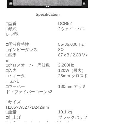
Specification
□型番 DCR52
□形式 2ウェイ・バス
レフ型
□周波数特性 55-35,000 Hz
□インピーダンス 8Ω
□能率 87 dB / 2.83 V /
m
□クロスオーバー周波数 2,200Hz
□入力 120W（最大）
□トィータ 25mm クロスド
ーム×1
□ウーハー 130mm アラミ
ド・ファイバーコーン×2
□サイズ
H185×W527×D242mm
□重量 10.1 kg
□仕上げ ブラックバッフ
ル/ ウォールナット・キャビネット
□価格 \75,000 /