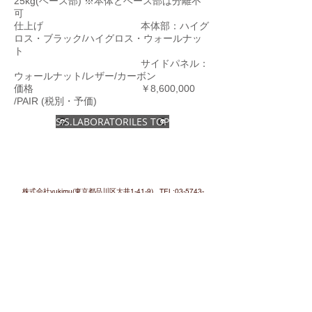
25kg(ベース部) ※本体とベース部は分離不
可
仕上げ 本体部：ハイグ
ロス・ブラック/ハイグロス・ウォールナッ
ト
サイドパネル：
ウォールナット/レザー/カーボン
価格 ￥8,600,000
/PAIR (税別・予価)
S.S.LABORATORILES TOP
株式会社yukimu(東京都品川区大井1-41-9) TEL:
03-5743-
6202
Copyrighits (c)Yukimu Corporation.Ltd, All
Righits Reserved.