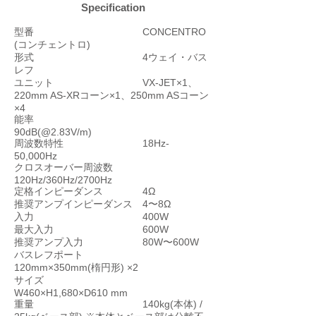
Specification
型番 CONCENTRO
(コンチェントロ)
形式 4ウェイ・バス
レフ
ユニット VX-JET×1、
220mm AS-XRコーン×1、250mm ASコーン
×4
能率
90dB(@2.83V/m)
周波数特性 18Hz-
50,000Hz
クロスオーバー周波数
120Hz/360Hz/2700Hz
定格インピーダンス 4Ω
推奨アンプインピーダンス 4〜8Ω
入力 400W
最大入力 600W
推奨アンプ入力 80W〜600W
バスレフポート
120mm×350mm(楕円形) ×2
サイズ
W460×H1,680×D610 mm
重量 140kg(本体) /