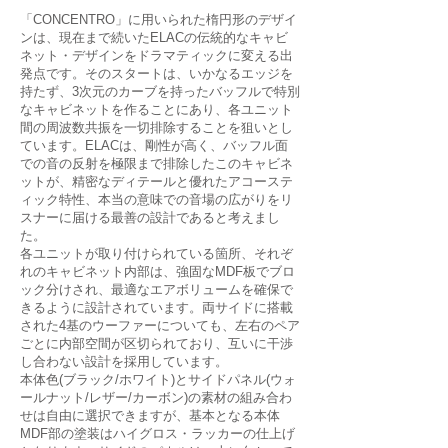
「CONCENTRO」に用いられた楕円形のデザイ
ンは、現在まで続いたELACの伝統的なキャビ
ネット・デザインをドラマティックに変える出
発点です。そのスタートは、いかなるエッジを
持たず、3次元のカーブを持ったバッフルで特別
なキャビネットを作ることにあり、各ユニット
間の周波数共振を一切排除することを狙いとし
ています。ELACは、剛性が高く、バッフル面
での音の反射を極限まで排除したこのキャビネ
ットが、精密なディテールと優れたアコーステ
ィック特性、本当の意味での音場の広がりをリ
スナーに届ける最善の設計であると考えまし
た。
各ユニットが取り付けられている箇所、それぞ
れのキャビネット内部は、強固なMDF板でブロ
ック分けされ、最適なエアボリュームを確保で
きるように設計されています。両サイドに搭載
された4基のウーファーについても、左右のペア
ごとに内部空間が区切られており、互いに干渉
し合わない設計を採用しています。
本体色(ブラック/ホワイト)とサイドパネル(ウォ
ールナット/レザー/カーボン)の素材の組み合わ
せは自由に選択できますが、基本となる本体
MDF部の塗装はハイグロス・ラッカーの仕上げ