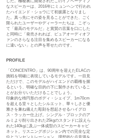
した。極秘裏に開発されたこのイノベーティブ
なスピーカーは、2016年にミュンヘンで行われ
たハイエンド・ショウにて初披露となりまし
た。真っ先にその姿を見ることができた、ごく
限られたユーザーやディーラーたちは、こぞっ
て「最高のモデルだ」と賞賛の言葉を口にした
と同時に「発売されれば、ピュアオーディオフ
ァンのさらなる注目を集めるスピーカーになる
に違いない」との声を寄せたのです。
PROFILE
「CONCENTRO」は、90周年を迎えたELACの
挑戦を明確に表現しているモデルです。一目見
ただけで、このモデルがハイエンドの覇権を握
るという、明確な目的の下に製作されているこ
とがお分りいただけることでしょう。
印象的な楕円形のボディ・シェイプ、1m70cm
を超える堂々としたシルエット、華々しさと優
雅さを兼ね備えた彫刻を想起させるハイグロ
ス・ラッカー仕上げ。シングル・ブロックのア
ルミより削り出された25kgのスタンドに設えら
れた140kgに及ぶ一体成型のスピーカーキャビ
ネット。リスニングポジション内での完全な定
位とコンセントレーション、理想的な点音源を