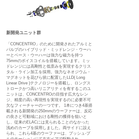
新開発ユニット群
「CONCENTRO」のために開発されたアルミと
パルプのハイブリッド・ミッドレンジ・ウーハ
ーとベース・ウーハーは強力な磁力を持つ
75mmのボイスコイルを搭載しています。ミッ
ドレンジには高剛性と低歪みを実現するクリス
タル・ライン加工を採用。強力なネオジウム・
マグネットを花びら状に配置したLLD( Long
Linear Drive )テクノロジーを搭載し、ロングス
トロークかつ高いリニアリティを有するこのユ
ニットは、CONCENTROの目指す広大なレン
ジ、精度の高い再現性を実現するのに必要不可
欠なフィーチャーの一つです。 1本につき4基搭
載される新開発の250mmのウーファーは、反応
の良さと可動域における剛性の獲得を狙いと
し、従来のELACには見られることのなかった
浅めのカーブを採用しました。両サイドに設え
られ、これら4基のウーファーは、プッシュ-プ
ルのモーションにて左右ペアで駆動され、