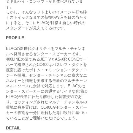
ミドルハイ・コンセプトが具体化されていま
す。
しかし、そんなソフトよりのイメージを打ち砕
くストイックなまでの新技術投入を目の当たり
にすると、そこにELACが目指す新しい時代の
スタンダードが見えてくるのです。
PROFILE
ELACの新世代クオリティをマルチ・チャンネ
ルへ発展させるセンター・スピーカーです。
400LINEの証であるJET VとAS-XR CONEウー
ハーで構成されたCC400はバスレフ・ダクトを
底面に設けたボトム・エミッション・テクノロ
ジーを採用。センター・チャンネルに膨大なエ
ネルギーと情報を要求する最新のマルチチャン
ネル・ソースに余裕で対応します。ELACのセ
ンター・スピーカーに共通するワイドな音場は
ELACが長年にわたり解析した音響技術であ
り、セッティングされたマルチ・チャンネルの
環境に身を置けば、CC400がセンター・スピー
カーの役割を十分に理解した専用設計に基づい
ていることがご理解いただけるでしょう。
DETAIL