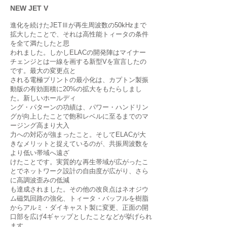
NEW JET V
進化を続けたJETⅢが再生周波数の50kHzまで
拡大したことで、それは高性能トィータの条件
を全て満たしたと思
われました。しかしELACの開発陣はマイナー
チェンジとは一線を画する新型Vを宣言したの
です。最大の変更点と
される電極プリントの最小化は、カプトン製振
動版の有効面積に20%の拡大をもたらしまし
た。新しいホールディ
ング・パターンの功績は、パワー・ハンドリン
グが向上したことで飽和レベルに至るまでのマ
ージング高まり大入
力への対応が強まったこと。そしてELACが大
きなメリットと捉えているのが、共振周波数を
より低い帯域へ遠ざ
けたことです。実質的な再生帯域が広がったこ
とでネットワーク設計の自由度が広がり、さら
に高調波歪みの低減
も達成されました。その他の改良点はネオジウ
ム磁気回路の強化、トィータ・バッフルを樹脂
からアルミ・ダイキャスト製に変更、正面の開
口部を広げ4ギャップとしたことなどが挙げられ
ます。