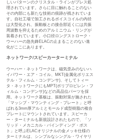
しいパターンのクリスタル・ラインがプレス処
理されています。さらに目に触れることのない
その内部にも新たな技術の痕跡が残されていま
す。自社工場で加工されるボイスコイルの内径
は大型化され、振動板との接合部近くには共振
周波数を抑えるためのアルミニウム・リングが
装着されています。小口径ロングストローク・
ウーハーの急先鋒ELACの止まることのない進
化がここにあります。
ネットワーク/スピーカーターミナル
ウーハー・ネットワークは、磁気歪みのないハ
イパワー・エア・コイル、MKT(金属化ポリエス
テル・フィルム・コンデンサ)、そしてトィー
タ・ネットワークにもMPT(ポリプロピレン・フ
ィルム・コンデンサ)などの高品位パーツを採
用。ネットワーク基板は、振動対策が施された
「マッシブ・マウンティング・プレート」と呼
ばれる3mm厚アルミとモールド成型樹脂の複合
プレートにマウントされています。スピーカ
ー・ターミナルも新規設計されたもので、「ソ
リッド・メカニカル・バインディング・ポス
ト」と呼ぶELACオリジナルの金メッキ仕様の
ターミナルは、シンプルなシングル・ワイヤリ