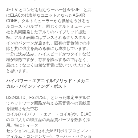
JET V とコンビを組むウーハーは今やJET と共
にELACの代表的なユニットとなったAS-XR
CONE。クルトミューラーから供給をうけるセ
ルロース・パルプと、同じくクルトミューラー
社と共同開発したアルミのハイブリッド振動
板。アルミ表面にはプレスされるクリスタルラ
インのパターンが施され、固有の音色付けの排
除と共に強度を高める事にも成功しています。
十分に沈み込み、ハイスピードかつタイトな低
域が特徴ですが、存在を誇示するのではなく、
風のようなごく自然な音質に驚いていただける
と思います。
ハイパワー・エアコイル/ソリッド・メカニ
カル・バインディング・ポスト
BS243LTD、FS247SE、といった限定モデルに
てネットワーク回路が与える高音質への貢献度
を認知させた空芯
コイル(ハイパワー・エアー・コイル)や、ELAC
のロゴ入りの特注品の高品質パーツを数多く採
用。特にトィータ
セクションに採用されたMPT(ポリプロピレン・
フィルム・コンデンサー)、ウーハー・セクショ