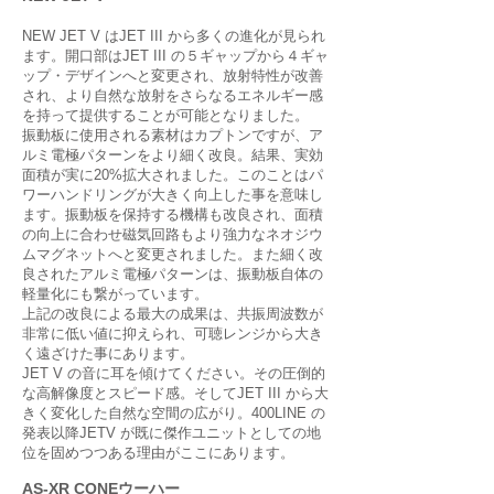
NEW JET V はJET III から多くの進化が見られ
ます。開口部はJET III の５ギャップから４ギャ
ップ・デザインへと変更され、放射特性が改善
され、より自然な放射をさらなるエネルギー感
を持って提供することが可能となりました。
振動板に使用される素材はカプトンですが、ア
ルミ電極パターンをより細く改良。結果、実効
面積が実に20%拡大されました。このことはパ
ワーハンドリングが大きく向上した事を意味し
ます。振動板を保持する機構も改良され、面積
の向上に合わせ磁気回路もより強力なネオジウ
ムマグネットへと変更されました。また細く改
良されたアルミ電極パターンは、振動板自体の
軽量化にも繋がっています。
上記の改良による最大の成果は、共振周波数が
非常に低い値に抑えられ、可聴レンジから大き
く遠ざけた事にあります。
JET V の音に耳を傾けてください。その圧倒的
な高解像度とスピード感。そしてJET III から大
きく変化した自然な空間の広がり。400LINE の
発表以降JETV が既に傑作ユニットとしての地
位を固めつつある理由がここにあります。
AS-XR CONEウーハー