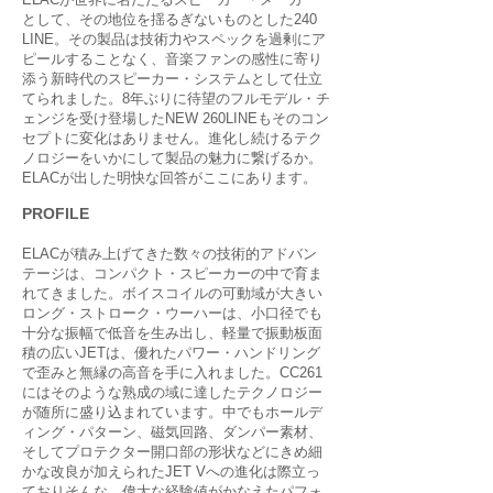
として、その地位を揺るぎないものとした240
LINE。その製品は技術力やスペックを過剰にア
ピールすることなく、音楽ファンの感性に寄り
添う新時代のスピーカー・システムとして仕立
てられました。8年ぶりに待望のフルモデル・チ
ェンジを受け登場したNEW 260LINEもそのコン
セプトに変化はありません。進化し続けるテク
ノロジーをいかにして製品の魅力に繋げるか。
ELACが出した明快な回答がここにあります。
PROFILE
ELACが積み上げてきた数々の技術的アドバン
テージは、コンパクト・スピーカーの中で育ま
れてきました。ボイスコイルの可動域が大きい
ロング・ストローク・ウーハーは、小口径でも
十分な振幅で低音を生み出し、軽量で振動板面
積の広いJETは、優れたパワー・ハンドリング
で歪みと無縁の高音を手に入れました。CC261
にはそのような熟成の域に達したテクノロジー
が随所に盛り込まれています。中でもホールデ
ィング・パターン、磁気回路、ダンパー素材、
そしてプロテクター開口部の形状などにきめ細
かな改良が加えられたJET Vへの進化は際立っ
ておりそんな、偉大な経験値がかなえたパフォ