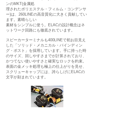
ンのMKT(金属処
理されたポリエステル・フィルム・コンデンサ
ー)は、260LINEの高音質化に大きく貢献してい
ます。素晴らしい
素材をシンプルに使う。ELACの設計概念はネ
ットワーク回路にも徹底されています。
スピーカーターミナルも400LINEで初お目見え
した「ソリッド・メカニカル・バインディン
グ・ポスト」を採用しています。手に持った時
のサイズ、回しやすさまでが計算されており、
かつてない使いやすさと確実なロックを約束。
表面の金メッキ処理も極上の仕上がりを見せ、
スクリューキャップには、誇らしげにELACの
文字が刻まれています。
Specification
型番 CC261
形式 2ウェイ・バスレフ
ユニット JET V×1、150mm AS-XR CONE×2
能率 89dB
インピーダンス 4Ω