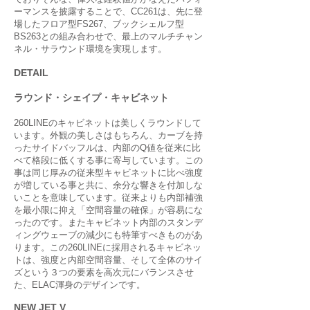
ーマンスを披露することで、CC261は、先に登
場したフロア型FS267、ブックシェルフ型
BS263との組み合わせで、最上のマルチチャン
ネル・サラウンド環境を実現します。
DETAIL
ラウンド・シェイプ・キャビネット
260LINEのキャビネットは美しくラウンドして
います。外観の美しさはもちろん、カーブを持
ったサイドバッフルは、内部のQ値を従来に比
べて格段に低くする事に寄与しています。この
事は同じ厚みの従来型キャビネットに比べ強度
が増している事と共に、余分な響きを付加しな
いことを意味しています。従来よりも内部補強
を最小限に抑え「空間容量の確保」が容易にな
ったのです。またキャビネット内部のスタンデ
ィングウェーブの減少にも特筆すべきものがあ
ります。この260LINEに採用されるキャビネッ
トは、強度と内部空間容量、そして全体のサイ
ズという３つの要素を高次元にバランスさせ
た、ELAC渾身のデザインです。
NEW JET V