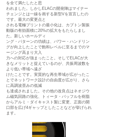
を全て満たしたと思
われました。しかしELACの開発陣はマイナー
チェンジとは一線を画する新型Vを宣言したの
です。最大の変更点と
される電極プリントの最小化は、カプトン製振
動版の有効面積に20%の拡大をもたらしまし
た。新しいホールディ
ング・パターンの功績は、パワー・ハンドリン
グが向上したことで飽和レベルに至るまでのマ
ージング高まり大入
力への対応が強まったこと。そしてELACが大
きなメリットと捉えているのが、共振周波数を
より低い帯域へ遠ざ
けたことです。実質的な再生帯域が広がったこ
とでネットワーク設計の自由度が広がり、さら
に高調波歪みの低減
も達成されました。その他の改良点はネオジウ
ム磁気回路の強化、トィータ・バッフルを樹脂
からアルミ・ダイキャスト製に変更、正面の開
口部を広げ4ギャップとしたことなどが挙げられ
ます。