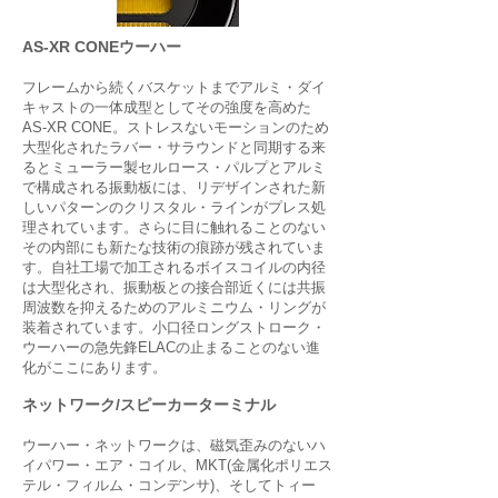
AS-XR CONEウーハー
フレームから続くバスケットまでアルミ・ダイ
キャストの一体成型としてその強度を高めた
AS-XR CONE。ストレスないモーションのため
大型化されたラバー・サラウンドと同期する来
るとミューラー製セルロース・パルプとアルミ
で構成される振動板には、リデザインされた新
しいパターンのクリスタル・ラインがプレス処
理されています。さらに目に触れることのない
その内部にも新たな技術の痕跡が残されていま
す。自社工場で加工されるボイスコイルの内径
は大型化され、振動板との接合部近くには共振
周波数を抑えるためのアルミニウム・リングが
装着されています。小口径ロングストローク・
ウーハーの急先鋒ELACの止まることのない進
化がここにあります。
ネットワーク/スピーカーターミナル
ウーハー・ネットワークは、磁気歪みのないハ
イパワー・エア・コイル、MKT(金属化ポリエス
テル・フィルム・コンデンサ)、そしてトィー