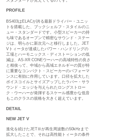
スタンダードが見えてくるのです。
PROFILE
BS403はELACが誇る最新ドライバー・ユニッ
トを搭載した、ブックシェルフ・スタイルのニ
ュー・スタンダードです。小型スピーカーの持
ち味であるオープンで精密なサウンド・ステー
ジは、明らかに新次元へと移行しました。JET
Vトィータが達成したパワー・ハンドリングの
工場とハーモニックス・ディストーションの低
減は、AS-XR CONEウーハーの高域特性の良さ
と相俟って、中域から高域エネルギーの質が特
に重要なコンパクト・スピーカーのパフォーマ
ンスに有効に作用しています。口径を拡大した
ボイスコイルとサイズアップしたラバー・サラ
ウンド・エッジを与えられたロングストロー
ク・ウーハーが発揮するスケール感豊かな低音
もこのクラスの規格を大きく超えています。
DETAIL
NEW JET V
進化を続けたJETⅢが再生周波数の50kHzまで
拡大したことで、それは高性能トィータの条件