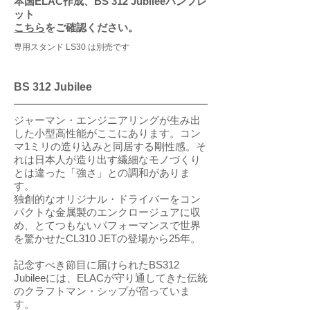
本国ELAC作成、BS 312 Jubileeパンフレ
ット
こちら
をご確認ください。
専用スタンド LS30 は別売です
BS 312 Jubilee
ジャーマン・エンジニアリングが生み出
した小型高性能がここにあります。コン
マ1ミリの造り込みと同居する剛性感。そ
れは日本人が造り出す繊細なモノづくり
とは違った「強さ」との調和がありま
す。
独創的なオリジナル・ドライバーをコン
パクトな金属製のエンクロージュアに収
め、とてつもないパフォーマンスで世界
を驚かせたCL310 JETの登場から25年。
記念すべき節目に届けられたBS312
Jubileeには、ELACが守り通してきた伝統
のクラフトマン・シップが宿っていま
す。