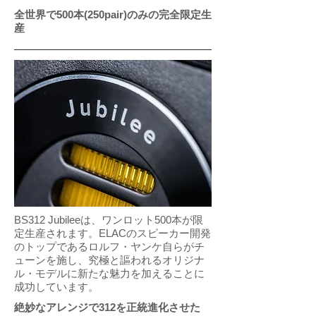
全世界で500本(250pair)のみの完全限定生
産
BS312 Jubileeは、ワンロット500本が限
定生産されます。ELACのスピーカー開発
のトップであるロルフ・ヤンケ自らがチ
ューンを施し、究極と謳われるオリジナ
ル・モデルに新たな魅力を加えることに
成功しています。
絶妙なアレンジで312を正統進化させた