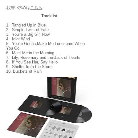
​お買い求めは
こちら
Tracklist
1. Tangled Up in Blue
2. Simple Twist of Fate
3. You're a Big Girl Now
4. Idiot Wind
5. You're Gonna Make Me Lonesome When
You Go
6. Meet Me in the Morning
7. Lily, Rosemary and the Jack of Hearts
8. If You See Her, Say Hello
9. Shelter from the Storm
10. Buckets of Rain