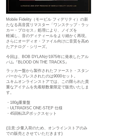
Mobile Fidelity（モービル フィデリティ）の新
たなる高音質リマスター「ワンステップ・ラッ
カー・プロセス」処理により、ノイズを
軽減し、音のディティールをより細かく再現。
さらにオーディオ・ファイル向けに音質を高め
たアナログ・シリーズ。
今回は、BOB DYLANが1975年に発表したアル
バム『BLOOD ON THE TRACKS』
ラッカー盤から製作されたファースト・スタン
パーからプレスされたのは9000セット。
ユキムオンラインストアでは、この限られた貴
重なアイテムを先着順数量限定で販売いたしま
す。
・180g重量盤
・ULTRADISC ONE-STEP 仕様
・45回転2LPボックスセット
(注意:少量入荷のため、オンラインストアのみ
での販売とさせていただきます)