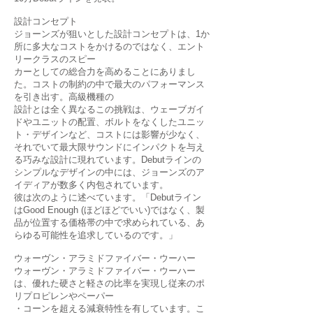
設計コンセプト
ジョーンズが狙いとした設計コンセプトは、1か
所に多大なコストをかけるのではなく、エント
リークラスのスピー
カーとしての総合力を高めることにありまし
た。コストの制約の中で最大のパフォーマンス
を引き出す。高級機種の
設計とは全く異なるこの挑戦は、ウェーブガイ
ドやユニットの配置、ボルトをなくしたユニッ
ト・デザインなど、コストには影響が少なく、
それでいて最大限サウンドにインパクトを与え
る巧みな設計に現れています。Debutラインの
シンプルなデザインの中には、ジョーンズのア
イディアが数多く内包されています。
彼は次のように述べています。「Debutライン
はGood Enough (ほどほどでいい)ではなく、製
品が位置する価格帯の中で求められている、あ
らゆる可能性を追求しているのです。」
ウォーヴン・アラミドファイバー・ウーハー
ウォーヴン・アラミドファイバー・ウーハー
は、優れた硬さと軽さの比率を実現し従来のポ
リプロピレンやペーパー
・コーンを超える減衰特性を有しています。こ