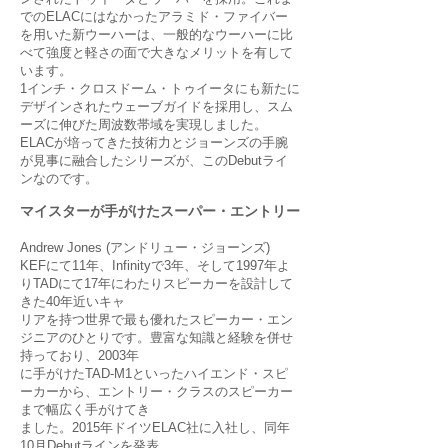
でのELACにはなかったアラミド・ファイバー
を用いた新ウーハーは、一般的なウーハーに比
べて強度と軽さの面で大きなメリットを有して
います。
1インチ・クロスドーム・トゥイータにも新たに
デザインされたウェーブガイドを採用し、スム
ーズに伸びた周波数帯域を実現しました。
ELACが培ってきた技術力とジョーンズの手腕
が見事に融合したシリーズが、このDebutライ
ンなのです。
マイスターが手がけたスーパー・エントリー
Andrew Jones (アンドリュー・ジョーンズ)
KEFにて11年、Infinityで3年、そして1997年よ
りTADにて17年にわたりスピーカーを設計して
きた40年近いキャ
リアを持つ世界で最も優れたスピーカー・エン
ジニアのひとりです。豊富な知識と経験を併せ
持っており、2003年
に手がけたTAD-M1といったハイエンド・スピ
ーカーから、エントリー・クラスのスピーカー
まで幅広く手がけてき
ました。2015年ドイツELAC社に入社し、同年
10月Debutラインを発表。