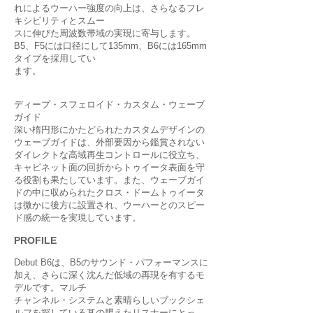
れによるウーハー強度の向上は、さらなるフレ
キシビリティとスムー
スに伸びた周波数帯域の実現に寄与します。
B5、F5には口径にして135mm、B6には165mm
タイプを採用してい
ます。
ディープ・スフェロイド・カスタム・ウェーブ
ガイド
深い楕円形にかたどられたカスタムデザインの
ウェーブガイドは、外部要因から鑑賞されない
ダイレクトな高域再生コントロールに役立ち、
キャビネット面の回折からトゥイータ表面を守
る役割も果たしています。また、ウェーブガイ
ドの中に収められたクロス・ドームトゥイータ
は微かに後方に設置され、ウーハーとのスピー
ド感の統一を実現しています。
PROFILE
Debut B6は、B5のサウンド・パフォーマンスに
加え、さらに深く沈んだ低域の再現を有するモ
デルです。マルチ
チャンネル・システムと素晴らしいブックシェ
ルフを探している耳の肥えたリスナーにとっ