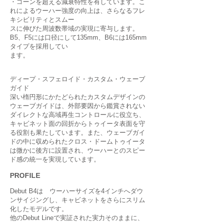
・コーンを超える減衰特性を有しています。こ
れによるウーハー強度の向上は、さらなるフレ
キシビリティとスムー
スに伸びた周波数帯域の実現に寄与します。
B5、F5には口径にして135mm、B6には165mm
タイプを採用してい
ます。
ディープ・スフェロイド・カスタム・ウェーブ
ガイド
深い楕円形にかたどられたカスタムデザインの
ウェーブガイドは、外部要因から鑑賞されない
ダイレクトな高域再生コントロールに役立ち、
キャビネット面の回折からトゥイータ表面を守
る役割も果たしています。また、ウェーブガイ
ドの中に収められたクロス・ドームトゥイータ
は微かに後方に設置され、ウーハーとのスピー
ド感の統一を実現しています。
PROFILE
Debut B4は ウーハーサイズを4インチへダウ
ンサイジングし、キャビネットをさらにスリム
化したモデルです。
他のDebut Lineで実証された実力そのままに、