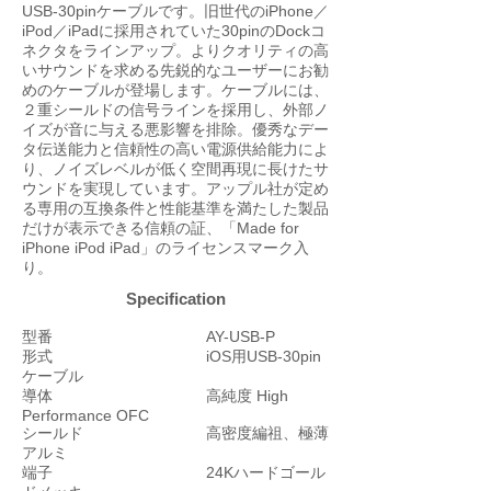
USB-30pinケーブルです。旧世代のiPhone／
iPod／iPadに採用されていた30pinのDockコ
ネクタをラインアップ。よりクオリティの高
いサウンドを求める先鋭的なユーザーにお勧
めのケーブルが登場します。ケーブルには、
２重シールドの信号ラインを採用し、外部ノ
イズが音に与える悪影響を排除。優秀なデー
タ伝送能力と信頼性の高い電源供給能力によ
り、ノイズレベルが低く空間再現に長けたサ
ウンドを実現しています。アップル社が定め
る専用の互換条件と性能基準を満たした製品
だけが表示できる信頼の証、「Made for
iPhone iPod iPad」のライセンスマーク入
り。
Specification
型番 AY-USB-P
形式 iOS用USB-30pin
ケーブル
導体 高純度 High
Performance OFC
シールド 高密度編祖、極薄
アルミ
端子 24Kハードゴール