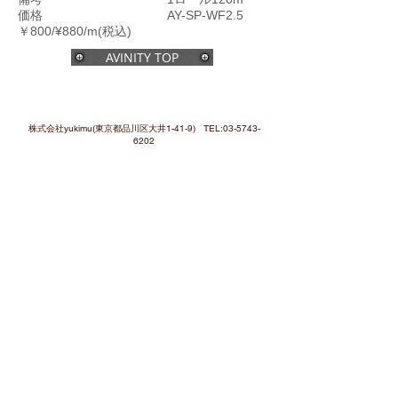
価格 AY-SP-WF2.5
￥800/¥880/m(税込)
AVINITY TOP
株式会社yukimu(東京都品川区大井1-41-9) TEL:
03-5743-
6202
Copyrighits (c)Yukimu Corporation.Ltd, All
Righits Reserved.