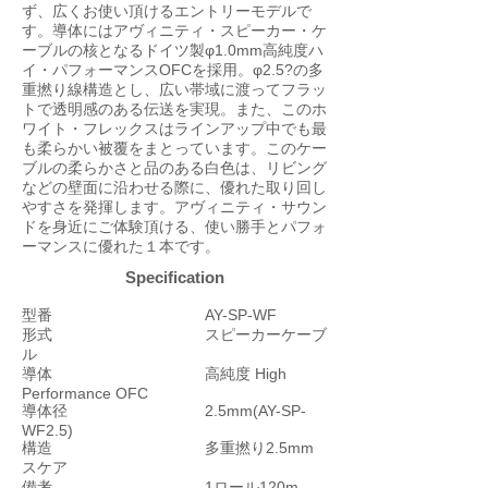
ず、広くお使い頂けるエントリーモデルで
す。導体にはアヴィニティ・スピーカー・ケ
ーブルの核となるドイツ製φ1.0mm高純度ハ
イ・パフォーマンスOFCを採用。φ2.5?の多
重撚り線構造とし、広い帯域に渡ってフラッ
トで透明感のある伝送を実現。また、このホ
ワイト・フレックスはラインアップ中でも最
も柔らかい被覆をまとっています。このケー
ブルの柔らかさと品のある白色は、リビング
などの壁面に沿わせる際に、優れた取り回し
やすさを発揮します。アヴィニティ・サウン
ドを身近にご体験頂ける、使い勝手とパフォ
ーマンスに優れた１本です。
Specification
型番 AY-SP-WF
形式 スピーカーケーブ
ル
導体 高純度 High
Performance OFC
導体径 2.5mm(AY-SP-
WF2.5)
構造 多重撚り2.5mm
スケア
備考 1ロール120m