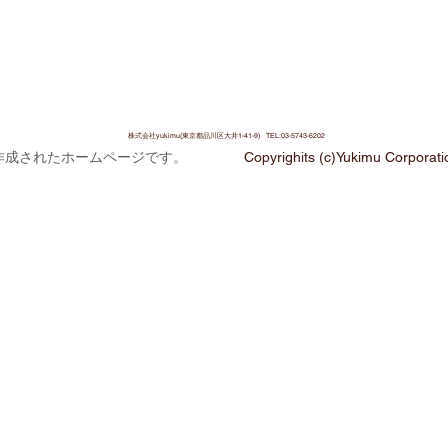
株式会社yukimu(東京都品川区大井1-41-9) TEL:03-5743-6202
作成されたホームページです。
Copyrighits (c)Yukimu Corporatio