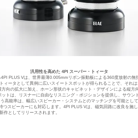
汎用性を高めた 4PI スーパー・トィータ
4PI PLUS Vは、世界最薄0.005mmリボン振動板による360度放射
・トィータとして異例に広いスイートスポットが得られることで、それは
横方向の拡大に加え、ホーン形状のキャビネット・デザインによる縦方
ポットは、リスナーに自由なリスニング・ポジションを提供し、サウン
Bという高能率は、幅広いスピーカー・システムとのマッチングを可能とし
持つスピーカーにも対応します。4PI PLUS Vは、磁気回路に改良を
最新作としてリリースされます。