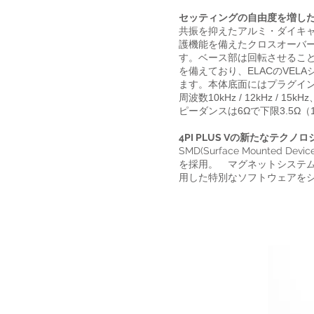
セッティングの自由度を増し
共振を抑えたアルミ・ダイキ
護機能を備えたクロスオーバ
す。ベース部は回転させるこ
を備えており、ELACのVE
ます。本体底面にはプラグイ
周波数10kHz / 12kHz / 1
ピーダンスは6Ωで下限3.5Ω（
4PI PLUS Vの新たなテクノロ
SMD(Surface Mounte
を採用。 マグネットシステムは、有限
用した特別なソフトウェアを