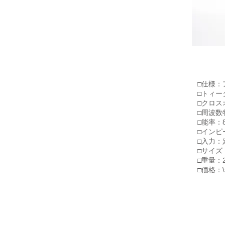
□仕様：
□トィータ
□クロスオ
□周波数特
□能率：85
□インピー
□入力：
□サイズ：
□重量：2
​□価格：\5