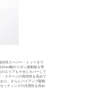
の無指向性スーパー・トィータで
12mm幅のリボン振動板を帯
向のエリアも十分にカバーして
ド・ステージの再現性を高めて
ており、さらにバイアンプ駆動
施しセッティングの汎用性を高め