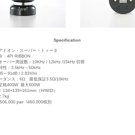
Specification
アドオン・スーパー・トィータ
：4PI RIBBON
ーバー周波数：10KHz / 12kHz /15kHz 切替
性：3.5kHz～50kHz
～91dB / 2.83V/m
ダンス：6Ω 最低保証3.5Ω/10kHz
定格400W 最大600W
134×139×161mm（H/W/D）
.7kg
06,000 pair \460,000税別