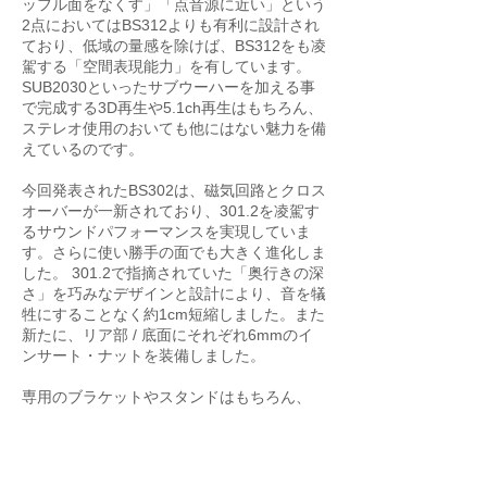
ッフル面をなくす」「点音源に近い」という
2点においてはBS312よりも有利に設計され
ており、低域の量感を除けば、BS312をも凌
駕する「空間表現能力」を有しています。
SUB2030といったサブウーハーを加える事
で完成する3D再生や5.1ch再生はもちろん、
ステレオ使用のおいても他にはない魅力を備
えているのです。
今回発表されたBS302は、磁気回路とクロス
オーバーが一新されており、301.2を凌駕す
るサウンドパフォーマンスを実現していま
す。さらに使い勝手の面でも大きく進化しま
した。 301.2で指摘されていた「奥行きの深
さ」を巧みなデザインと設計により、音を犠
牲にすることなく約1cm短縮しました。また
新たに、リア部 / 底面にそれぞれ6mmのイ
ンサート・ナットを装備しました。
専用のブラケットやスタンドはもちろん、
「B-Tech BT33」といった他社のブラケット
なども使用できるように改良されました。
専用スタンドを用いてリビングに美しく配置
するメイン・ピーカーとして。専用ブラケッ