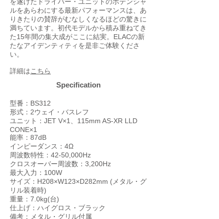
を遂げたドライバー・ユニットのポテンシャ
ルをあらわにする最新パフォーマンスは、あ
りきたりの賛辞がむなしくなるほどの驚きに
満ちています。初代モデルから積み重ねてき
た15年間の集大成がここに結実。ELACの新
たなアイデンティティを是非ご体験くださ
い。
​詳細は
こちら
Specification
型番：BS312
形式：2ウェイ・バスレフ
ユニット：JET V×1、115mm AS-XR LLD
CONE×1
能率：87dB
インピーダンス：4Ω
周波数特性：42-50,000Hz
クロスオーバー周波数：3,200Hz
最大入力：100W
サイズ：H208×W123×D282mm (メタル・グ
リル装着時)
重量：7.0kg(台)
仕上げ：ハイグロス・ブラック
備考：メタル・グリル付属