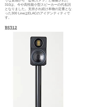
うな質感から「監視カメラ」と揶揄された
310は、今や高性能小型スピーカーの代名詞
となりました。支持され続け本物の定番とな
った300 LineはELACのアイデンティティで
す。
BS312