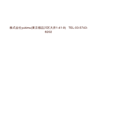
株式会社yukimu(東京都品川区大井1-41-9) TEL:
03-5743-
6202
Copyrighits (c)Yukimu Corporation.Ltd, All
Righits Reserved.